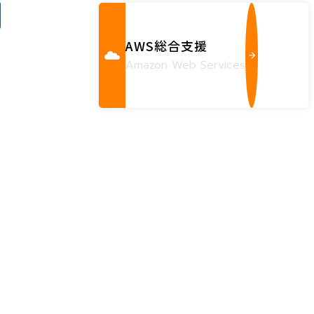
AWS総合支援
Amazon Web Services