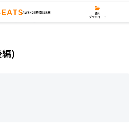
AWS・24時間365日
資料
ダウンロード
後編)
編)