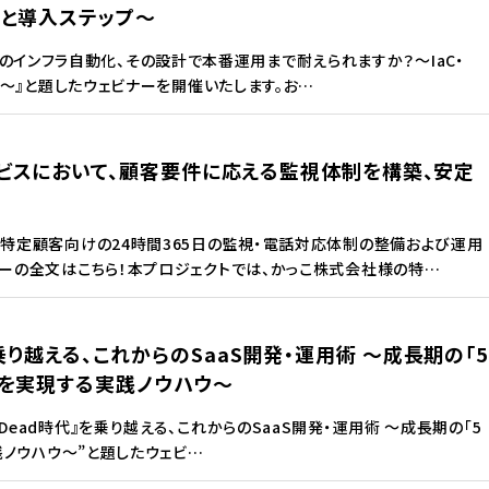
計と導入ステップ～
I時代のインフラ自動化、その設計で本番運用まで耐えられますか？～IaC・
プ～』と題したウェビナーを開催いたします。お…
ービスにおいて、顧客要件に応える監視体制を構築、安定
特定顧客向けの24時間365日の監視・電話対応体制の整備および運用
ーの全文はこちら！本プロジェクトでは、かっこ株式会社様の特…
代』を乗り越える、これからのSaaS開発・運用術 ～成長期の「5
化を実現する実践ノウハウ～
is Dead時代』を乗り越える、これからのSaaS開発・運用術 ～成長期の「5
践ノウハウ～”と題したウェビ…