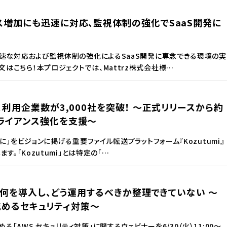
セス増加にも迅速に対応、監視体制の強化でSaaS開発に
迅速な対応および監視体制の強化によるSaaS開発に専念できる環境の実
はこちら！本プロジェクトでは、Mattrz株式会社様…
」、利用企業数が3,000社を突破！ 〜正式リリースから約
プライアンス強化を支援〜
に」をビジョンに掲げる重要ファイル転送プラットフォーム『Kozutumi』
す。「Kozutumi」とは特定の「…
対策、何を導入し、どう運用するべきか整理できていない ～
めるセキュリティ対策～
AWS セキュリティ対策」に関するウェビナーを6/30（火）11:00〜