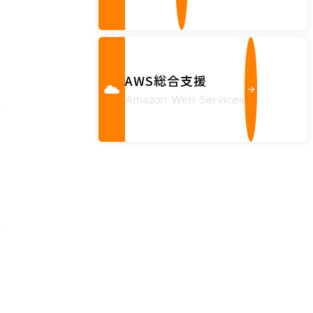
AWS総合支援
Amazon Web Services