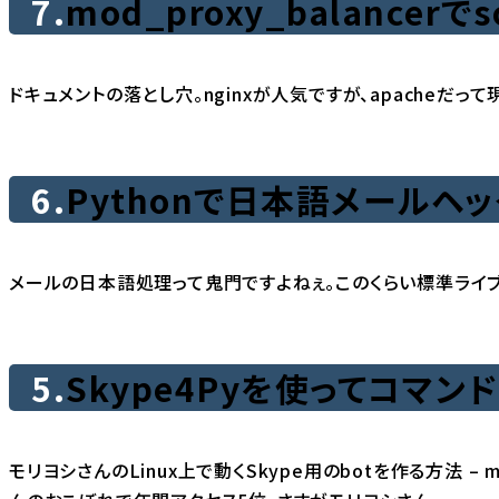
7.
mod_proxy_balance
ドキュメントの落とし穴。nginxが人気ですが、apacheだって
6.
Pythonで日本語メールヘ
メールの日本語処理って鬼門ですよねぇ。このくらい標準ライブ
5.
Skype4Pyを使ってコマン
モリヨシさんの
Linux上で動くSkype用のbotを作る方法 – mud