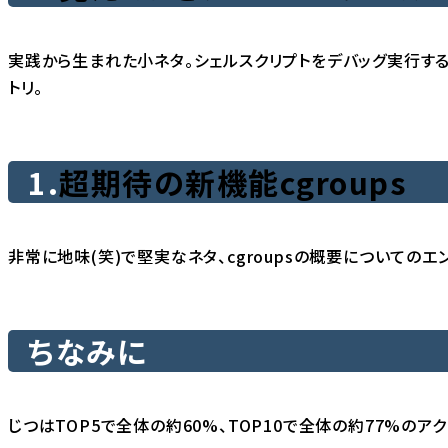
実践から生まれた小ネタ。シェルスクリプトをデバッグ実行す
トリ。
1.
超期待の新機能cgroups
非常に地味(笑)で堅実なネタ、cgroupsの概要についてのエ
ちなみに
じつはTOP5で全体の約60%、TOP10で全体の約77%のア