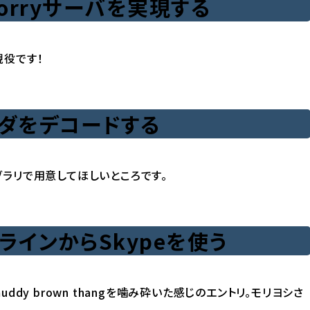
rでsorryサーバを実現する
現役です！
ッダをデコードする
ラリで用意してほしいところです。
ドラインからSkypeを使う
dy brown thang
を噛み砕いた感じのエントリ。モリヨシさ