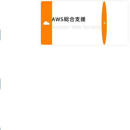
AWS総合支援
Amazon Web Services