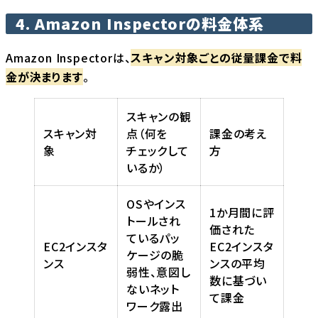
4. Amazon Inspectorの料金体系
Amazon Inspectorは、
スキャン対象ごとの従量課金で料
金が決まります
。
スキャンの観
スキャン対
点（何を
課金の考え
象
チェックして
方
いるか）
OSやインス
1か月間に評
トールされ
価された
ているパッ
EC2インスタ
EC2インスタ
ケージの脆
ンス
ンスの平均
弱性、意図し
数に基づい
ないネット
て課金
ワーク露出