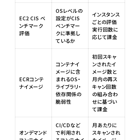
OSレベルの
インスタンス
EC2 CIS ベ
設定がCIS
ごとの評価
ンチマーク
ベンチマー
実行回数に
評価
クに準拠し
応じて課金
ているか
初回スキャ
コンテナイ
ンされたイ
メージに含
メージ数と
ECRコンテ
まれるOS・
月内の再ス
ナイメージ
ライブラリ・
キャン回数
依存関係の
の組み合わ
脆弱性
せに基づい
て課金
CI/CDなど
月あたりに
オンデマンド
で利用され
スキャンされ
コンテナイ
るコンテナイ
たイメージ