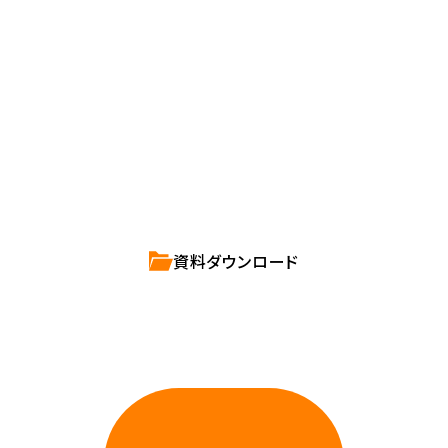
確かな技術力を持つハートビーツのスタッフが、
直接お応えします。
ハートビーツのサービス紹介資料は
こちらからご依頼ください。
資料ダウンロード
相談しやすいAWS・インフラ運用の専門家が
お悩みに対応します