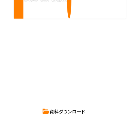
Amazon Web Services
Contact us
確かな技術力を持つハートビーツのスタッフが、
直接お応えします。
ハートビーツのサービス紹介資料は
こちらからご依頼ください。
資料ダウンロード