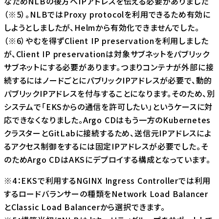
なためNLBの後方へIPアドレスを伝える必要がありました
（※5）。NLBでは
Proxy protocol
を利用できるため有効に
しようとしましたが、Helmから有効化できませんでした。
（※6）やむを得ず
Client IP preservation
を利用しました
が、
Client IP preservation
は対象サブネットをパブリック
サブネットにする必要があります。つまりコンテナが外部に接
続するにはノードごとにパブリックIPアドレスが必要で、動的
パブリックIPアドレスを付与することになります。そのため、別
システムで「EKSからの通信を許可したい」というケースに対
応できなくなりました。Argo CDはもう一方のKubernetes
クラスターとGitLabに接続するため、送信元IPアドレスによ
るアクセス制御をするには固定IPアドレスが必要でした。そ
のためArgo CDはAKSにデプロイする構成となっています。
※4：EKSで利用するNGINX Ingress Controllerでは利用
するロードバランサーの種類をNetwork Load Balancer
とClassic Load Balancerから選択できます。