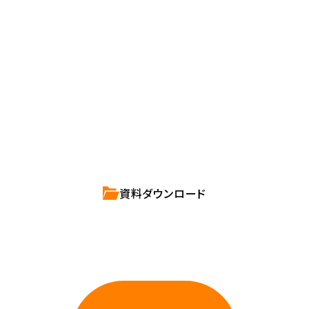
Contact us
確かな技術力を持つハートビーツのスタッフが、
直接お応えします。
ハートビーツのサービス紹介資料は
こちらからご依頼ください。
資料ダウンロード
相談しやすいAWS・インフラ運用の専門家が
お悩みに対応します