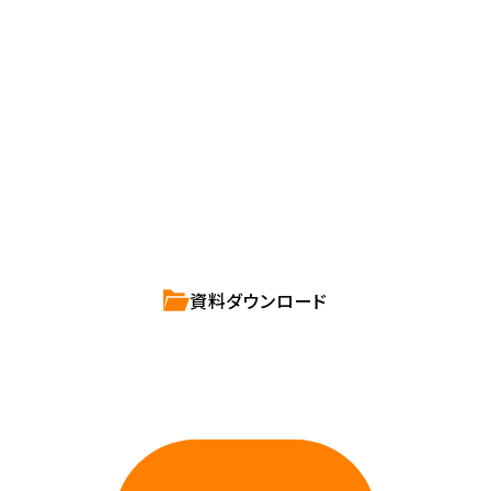
Contact us
確かな技術力を持つハートビーツのスタッフが、
直接お応えします。
ハートビーツのサービス紹介資料は
こちらからご依頼ください。
資料ダウンロード
相談しやすいAWS・インフラ運用の専門家が
お悩みに対応します