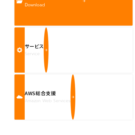
Download
サービス
Service
AWS総合支援
Amazon Web Services