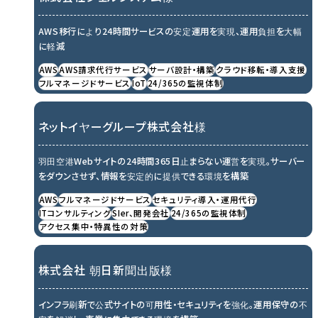
AWS移行により24時間サービスの安定運用を実現、運用負担を大幅
に軽減
AWS
AWS請求代行サービス
サーバ設計・構築
クラウド移転・導入支援
フルマネージドサービス
IoT
24/365の監視体制
ネットイヤーグループ株式会社様
羽田空港Webサイトの24時間365日止まらない運営を実現。サーバー
をダウンさせず、情報を安定的に提供できる環境を構築
AWS
フルマネージドサービス
セキュリティ導入・運用代行
ITコンサルティング
SIer、開発会社
24/365の監視体制
アクセス集中・特異性の対策
株式会社 朝日新聞出版様
インフラ刷新で公式サイトの可用性・セキュリティを強化。運用保守の不