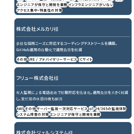
エンジニアが保守と開発を兼務
インフラエンジニアがいない
アクセス集中・特異性の対策
株式会社メルカリ様
多様な採用ニーズに対応するコーディングテストツールを構築。
GitHub運用の自動化で運用負荷を軽減
その他
SRE / アドバイザリーサービス
ECサイト
フリュー株式会社様
有人監視による電話連絡で初動対応を迅速化。運用負担を大きく軽減
し、繁忙期の休日待機も解消
AWS
その他
サーバー監視一次対応サービス
IoT
24/365の監視体制
システム障害の対策
エンジニアが保守と開発を兼務
株式会社ジェルシステム様