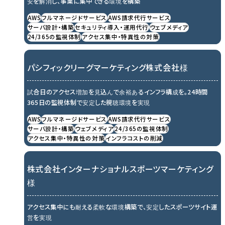
安を解消し、事業に集中できる環境を構築
AWS
フルマネージドサービス
AWS請求代行サービス
サーバ設計・構築
セキュリティ導入・運用代行
ウェブメディア
24/365の監視体制
アクセス集中・特異性の対策
パシフィックリーグマーケティング株式会社様
試合日のアクセス増加を見込んで余裕あるインフラ構成を。24時間
365日の監視体制で安定した視聴環境を実現
AWS
フルマネージドサービス
AWS請求代行サービス
サーバ設計・構築
ウェブメディア
24/365の監視体制
アクセス集中・特異性の対策
インフラコストの削減
株式会社インターナショナルスポーツマーケティング
様
アクセス集中にも耐える柔軟な環境構築で、安定したスポーツサイト運
営を実現