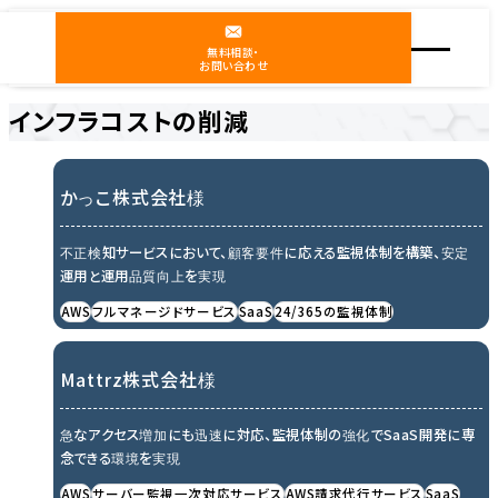
無料相談・
お問い合わせ
インフラコストの削減
ホーム
導入事例
インフラコストの削減
かっこ株式会社様
不正検知サービスにおいて、顧客要件に応える監視体制を構築、安定
運用と運用品質向上を実現
AWS
フルマネージドサービス
SaaS
24/365の監視体制
Mattrz株式会社様
急なアクセス増加にも迅速に対応、監視体制の強化でSaaS開発に専
念できる環境を実現
AWS
サーバー監視一次対応サービス
AWS請求代行サービス
SaaS