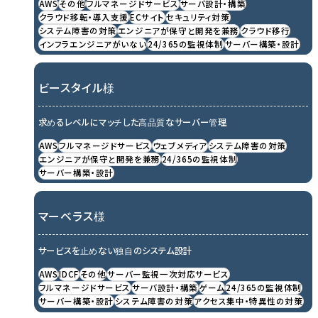
AWS
その他
フルマネージドサービス
サーバ設計・構築
クラウド移転・導入支援
ECサイト
セキュリティ対策
システム障害の対策
エンジニアが保守と開発を兼務
クラウド移行
インフラエンジニアがいない
24/365の監視体制
サーバー構築・設計
ビースタイル様
求めるレベルにマッチした高品質なサーバー管理
AWS
フルマネージドサービス
ウェブメディア
システム障害の対策
エンジニアが保守と開発を兼務
24/365の監視体制
サーバー構築・設計
マーベラス様
サービスを止めない独自のシステム設計
AWS
IDCF
その他
サーバー監視一次対応サービス
フルマネージドサービス
サーバ設計・構築
ゲーム
24/365の監視体制
サーバー構築・設計
システム障害の対策
アクセス集中・特異性の対策