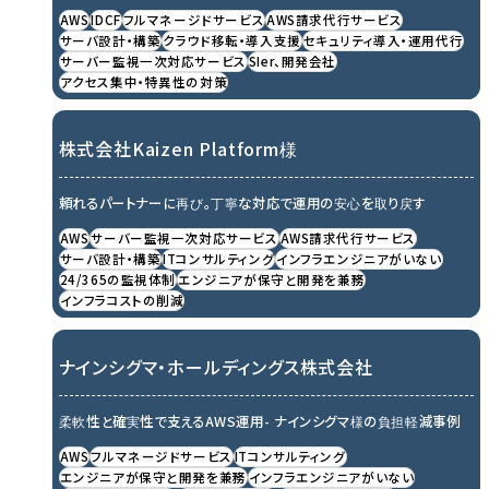
AWS
IDCF
フルマネージドサービス
AWS請求代行サービス
サーバ設計・構築
クラウド移転・導入支援
セキュリティ導入・運用代行
サーバー監視一次対応サービス
SIer、開発会社
アクセス集中・特異性の対策
株式会社Kaizen Platform様
頼れるパートナーに再び。丁寧な対応で運用の安心を取り戻す
AWS
サーバー監視一次対応サービス
AWS請求代行サービス
サーバ設計・構築
ITコンサルティング
インフラエンジニアがいない
24/365の監視体制
エンジニアが保守と開発を兼務
インフラコストの削減
ナインシグマ・ホールディングス株式会社
柔軟性と確実性で支えるAWS運用- ナインシグマ様の負担軽減事例
AWS
フルマネージドサービス
ITコンサルティング
エンジニアが保守と開発を兼務
インフラエンジニアがいない