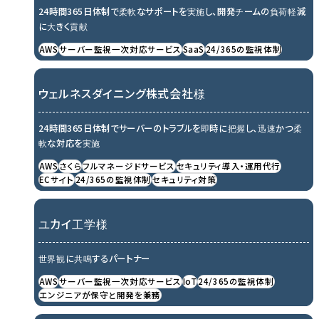
24時間365日体制で柔軟なサポートを実施し、開発チームの負荷軽減
に大きく貢献
AWS
サーバー監視一次対応サービス
SaaS
24/365の監視体制
ウェルネスダイニング株式会社様
24時間365日体制でサーバーのトラブルを即時に把握し、迅速かつ柔
軟な対応を実施
AWS
さくら
フルマネージドサービス
セキュリティ導入・運用代行
ECサイト
24/365の監視体制
セキュリティ対策
ユカイ工学様
世界観に共鳴するパートナー
AWS
サーバー監視一次対応サービス
IoT
24/365の監視体制
エンジニアが保守と開発を兼務