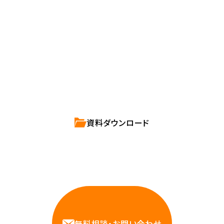
確かな技術力を持つハートビーツのスタッフが、
直接お応えします。
ハートビーツのサービス紹介資料は
こちらからご依頼ください。
資料ダウンロード
相談しやすいAWS・インフラ運用の専門家が
お悩みに対応します
無料相談・お問い合わせ