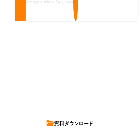
Amazon Web Services
Contact us
確かな技術力を持つハートビーツのスタッフが、
直接お応えします。
ハートビーツのサービス紹介資料は
こちらからご依頼ください。
資料ダウンロード