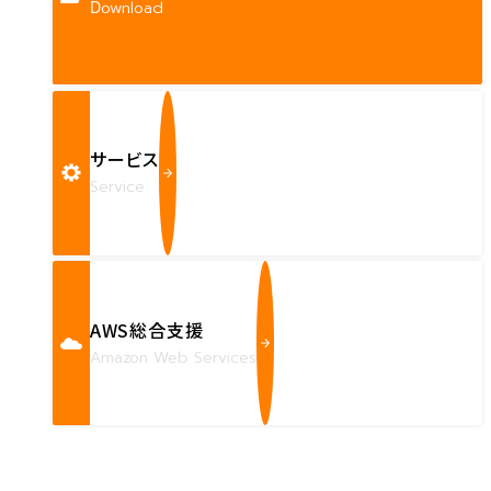
Download
サービス
Service
AWS総合支援
Amazon Web Services
Contact us