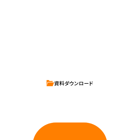
確かな技術力を持つハートビーツのスタッフが、
直接お応えします。
ハートビーツのサービス紹介資料は
こちらからご依頼ください。
資料ダウンロード
相談しやすいAWS・インフラ運用の専門家が
お悩みに対応します