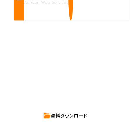
Amazon Web Services
Contact us
確かな技術力を持つハートビーツのスタッフが、
直接お応えします。
ハートビーツのサービス紹介資料は
こちらからご依頼ください。
資料ダウンロード