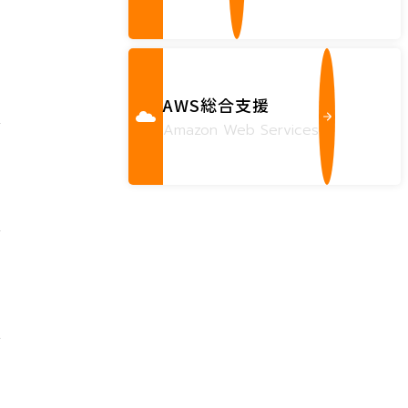
AWS総合支援
Amazon Web Services
。