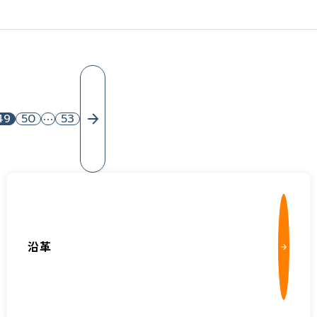
49
50
…
53
沿革