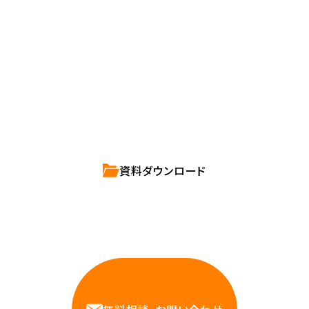
確かな技術力を持つハートビーツのスタッフが、
直接お応えします。
ハートビーツのサービス紹介資料は
こちらからご依頼ください。
資料ダウンロード
相談しやすいAWS・インフラ運用の専門家が
お悩みに対応します