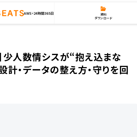
AWS・24時間365日
資料
ダウンロード
】少人数情シスが“抱え込まない”ためのIT運用整理 〜仕組み設計・データの整え方・守りを回
登壇】少人数情シスが“抱え込まな
み設計・データの整え方・守りを回