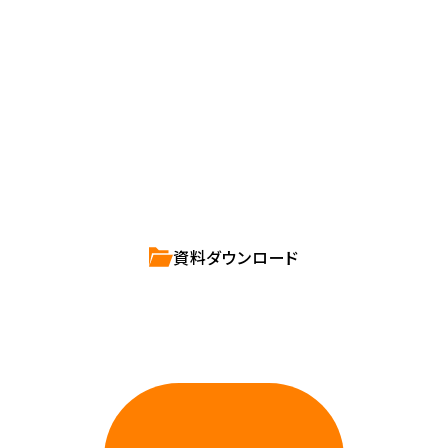
確かな技術力を持つハートビーツのスタッフが、
直接お応えします。
ハートビーツのサービス紹介資料は
こちらからご依頼ください。
資料ダウンロード
相談しやすいAWS・インフラ運用の専門家が
お悩みに対応します