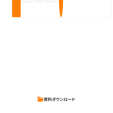
Amazon Web Services
Contact us
確かな技術力を持つハートビーツのスタッフが、
直接お応えします。
ハートビーツのサービス紹介資料は
こちらからご依頼ください。
資料ダウンロード