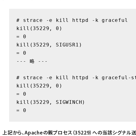
# strace -e kill httpd -k graceful

kill(35229, 0)                          
= 0

kill(35229, SIGUSR1)                    
= 0

--- 略 ---

# strace -e kill httpd -k graceful-st
kill(35229, 0)                          
= 0

kill(35229, SIGWINCH)                   
= 0
上記から、Apacheの親プロセス（35229）への当該シグナル