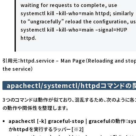
waiting for requests to complete, use
systemctl kill –kill-who=main httpd; similarly
to “ungracefully” reload the configuration, u
systemctl kill –kill-who=main –signal=HUP
httpd.
引用元：
httpd.service – Man Page（Reloading and sto
the service）
apachectl/systemctl/httpdコマンド
3つのコマンドは動作が似ており、混乱するため、次のように各
の動作や関係性を整理します。
apachectl [-k] graceful-stop | graceful
の動作：
sy
か
httpd
を実行するラッパー[※2]