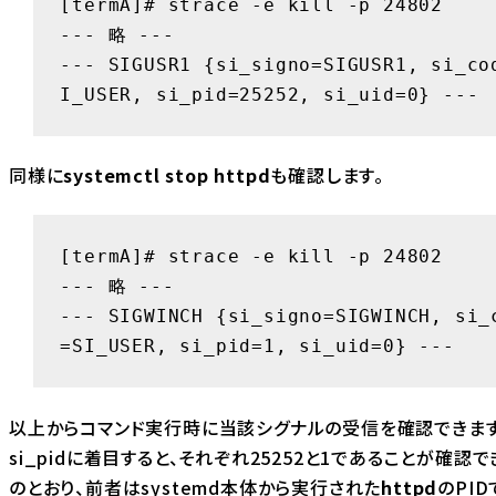
[termA]# strace -e kill -p 24802

--- 略 ---

--- SIGUSR1 {si_signo=SIGUSR1, si_co
I_USER, si_pid=25252, si_uid=0} ---
同様に
systemctl stop httpd
も確認します。
[termA]# strace -e kill -p 24802

--- 略 ---

--- SIGWINCH {si_signo=SIGWINCH, si_
=SI_USER, si_pid=1, si_uid=0} ---
以上からコマンド実行時に当該シグナルの受信を確認できます
si_pid
に着目すると、それぞれ
25252
と
1
であることが確認で
のとおり、前者はsystemd本体から実行された
httpd
のPI