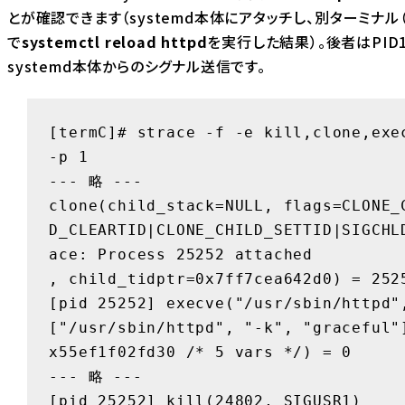
とが確認できます（systemd本体にアタッチし、別ターミナル（t
で
systemctl reload httpd
を実行した結果）。後者はPID
systemd本体からのシグナル送信です。
[termC]# strace -f -e kill,clone,exec
-p 1

--- 略 ---

clone(child_stack=NULL, flags=CLONE_
D_CLEARTID|CLONE_CHILD_SETTID|SIGCHL
ace: Process 25252 attached

, child_tidptr=0x7ff7cea642d0) = 2525
[pid 25252] execve("/usr/sbin/httpd",
["/usr/sbin/httpd", "-k", "graceful"
x55ef1f02fd30 /* 5 vars */) = 0

--- 略 ---

[pid 25252] kill(24802, SIGUSR1)        