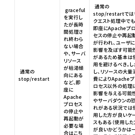
通常の
graceful
stop/restartで
を実行し
クエスト処理中で
たが長時
即座にApacheプ
間処理さ
セスの停止や再起
れ終わら
が行われ、ユーザ
ない場合
影響を及ぼす可能
や、サーバ
があるため基本は
リソース
用を避けるべき。し
が枯渇傾
通常の
し、リソースの大量
向にある
stop/restart
費によりApacheプ
など、即
ロセス以外の処理
座に
影響を与える可能
Apache
やサーバダウンの
プロセス
れがある状況では
の停止や
用した方が良いケ
再起動が
スもある（使用した
必要な場
が良いかどうかは
合はこち