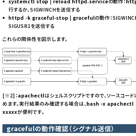
systemctl stop | reload httpd.service
の動作：
htt
行するか、SIGWINCHを送信する
httpd -k graceful-stop | graceful
の動作：SIGWIN
SIGUSR1を送信する
これらの関係性を図示します。
[※2]：
apachectl
はシェルスクリプトですので、ソースコー
めます。実行結果のみ確認する場合は、
bash -x apachectl 
xxxxx
が便利です。
gracefulの動作確認（シグナル送信）