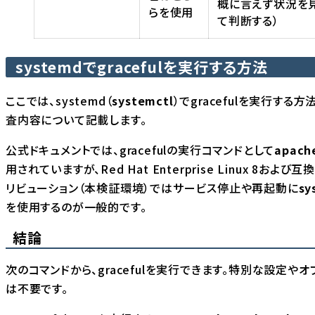
概に言えず状況を
らを使用
て判断する）
systemdでgracefulを実行する方法
ここでは、systemd（
systemctl
）でgracefulを実行する
査内容について記載します。
公式ドキュメントでは、gracefulの実行コマンドとして
apach
用されていますが、Red Hat Enterprise Linux 8および互
リビューション（本検証環境）ではサービス停止や再起動に
sy
を使用するのが一般的です。
結論
次のコマンドから、gracefulを実行できます。特別な設定やオ
は不要です。