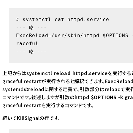
# systemctl cat httpd.service

--- 略 ---

ExecReload=/usr/sbin/httpd $OPTIONS 
raceful

--- 略 ---
上記からは
systemctl reload httpd.service
を実行する
graceful restartが実行されると解釈できます。
ExecReloa
systemdのreloadに関する定義で、引数部分はreloadで
コマンドです。後述しますが引数の
httpd $OPTIONS -k gra
graceful restartを実行するコマンドです。
続いて
KillSignal
の行です。