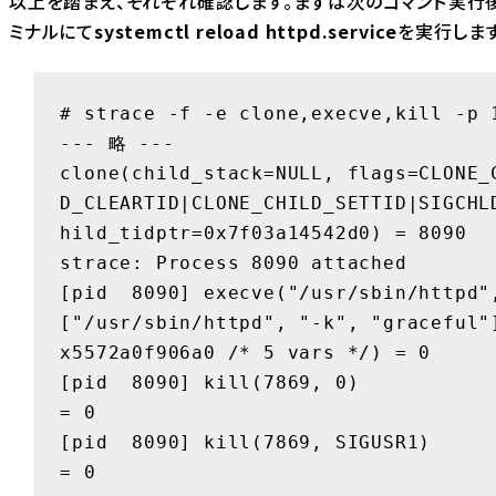
以上を踏まえ、それぞれ確認します。まずは次のコマンド実行
ミナルにて
systemctl reload httpd.service
を実行します
# strace -f -e clone,execve,kill -p 1
--- 略 ---

clone(child_stack=NULL, flags=CLONE_
D_CLEARTID|CLONE_CHILD_SETTID|SIGCHL
hild_tidptr=0x7f03a14542d0) = 8090

strace: Process 8090 attached

[pid  8090] execve("/usr/sbin/httpd",
["/usr/sbin/httpd", "-k", "graceful"
x5572a0f906a0 /* 5 vars */) = 0

[pid  8090] kill(7869, 0)               
= 0

[pid  8090] kill(7869, SIGUSR1)         
= 0