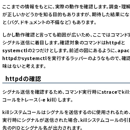
ここまでの情報をもとに、実際の動作を確認します。調査・理
が正しいかどうかを知る目的もありますが、期待した結果にな
と（バグ、ドキュメントの不備など）もあります。
しかし動作確認と言っても範囲が広いため、ここではコマンド
シグナル送信に着目します。確認対象のコマンドは
httpd
と
systemctl
の2つだけとします。前述の図にあるように、
apac
httpd
か
systemctl
を実行するラッパーのようなもので、確
味はないと考えます。
httpdの確認
シグナル送信を確認するため、コマンド実行時に
strace
でki
コールをトレース（
-e kill
）します。
killシステムコールはシグナルを送信するのに使用されるため
実行時にシグナルが送信された場合、killシステムコールの
先のPIDとシグナル名が出力されます。