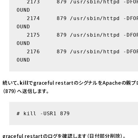
   2173     879 /usr/sbin/httpd -DFOREGR
OUND

   2174     879 /usr/sbin/httpd -DFOREGR
OUND

   2175     879 /usr/sbin/httpd -DFOREGR
OUND

   2176     879 /usr/sbin/httpd -DFOREGR
OUND
続いて、
kill
でgraceful restartのシグナルをApacheの親
（879）へ送信します。
# kill -USR1 879
graceful restartのログを確認します（日付部分削除）。