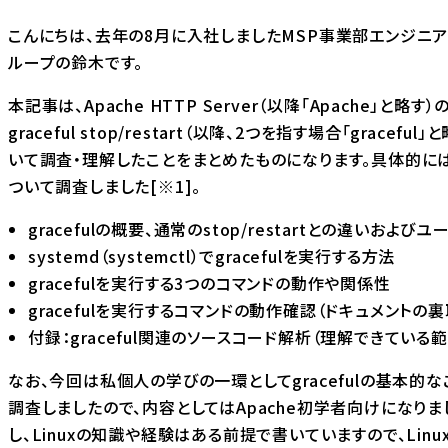
こんにちは、去年の8月に入社しましたMSP事業部エンジニア
ループの鈴木です。
本記事は、Apache HTTP Server（以降「Apache」と略す）
graceful stop/restart（以降、2つを指す場合「graceful
いて調査・理解したことをまとめたものになります。具体的に
ついて調査しました[※1]。
gracefulの概要、通常のstop/restartとの違いおよび
systemd（systemctl）でgracefulを実行する方法
gracefulを実行する3つのコマンドの動作や関係性
gracefulを実行するコマンドの動作確認（ドキュメントの裏
付録：graceful関連のソースコード解析（理解できている
なお、今回は私個人の学びの一環としてgracefulの基本的な
調査しましたので、内容としてはApache初学者向けになりま
し、Linuxの知識や経験はある前提で書いていますので、Linu