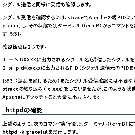
シグナル送信と同様に受信も確認します。
シグナル受信を確認するには、
strace
でApacheの親PIDに
p xxxx
）し、その状態で別ターミナル（termB）からコマンド
す[※3]。
確認観点は2つです。
— SIGXXXX
に出力されるシグナル名（受信したシグナルを
si_pid=xxxxx
に出力されるPID（シグナル送信元のPIDを
[※3]：混乱を避けるため（またシグナル受信確認には不要な
strace
の絞り込み（
-e xxx
）をしていませんが、このような状
Apacheにアタッチすると大量に出力されます。
httpdの確認
上述のように、次のコマンド実行後、別ターミナル（termB）に
httpd -k graceful
を実行します。