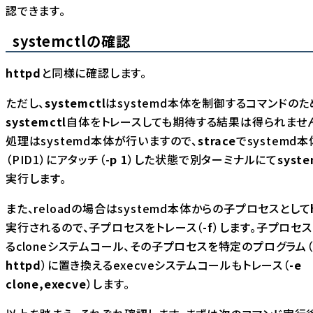
認できます。
systemctlの確認
httpd
と同様に確認します。
ただし、
systemctl
はsystemd本体を制御するコマンドのた
systemctl
自体をトレースしても期待する結果は得られませ
処理はsystemd本体が行いますので、
strace
でsystemd本
（PID1）にアタッチ（
-p 1
）した状態で別ターミナルにて
syste
実行します。
また、reloadの場合はsystemd本体からの子プロセスとして
実行されるので、子プロセスをトレース（
-f
）します。子プロセ
るcloneシステムコール、その子プロセスを特定のプログラム
httpd
）に置き換えるexecveシステムコールもトレース（
-e
clone,execve
）します。