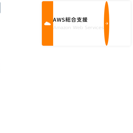
AWS総合支援
Amazon Web Services