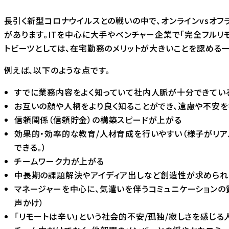
長引く新型コロナウイルスとの戦いの中で、オンラインvsオフ
があります。ITを中心に大手やベンチャー企業で「完全フルリ
トビーツとしては、在宅勤務のメリットが大きいことを認める一
例えば、以下のような点です。
すでに業務内容をよく知っていて社内人脈が十分できてい
お互いの顔や人柄をより良く知ることができ、遠慮や不安を
信頼関係（信頼貯金）の構築スピードが上がる
効果的・効率的な教育/人材育成を行いやすい（様子がリ
できる。）
チームワーク力が上がる
中長期の課題解決やアイディア出しなど創造性が求められ
マネージャーを中心に、気遣いを伴うコミュニケーションの質
声かけ）
「リモートは辛い」という社会的不安/孤独/寂しさを感じる