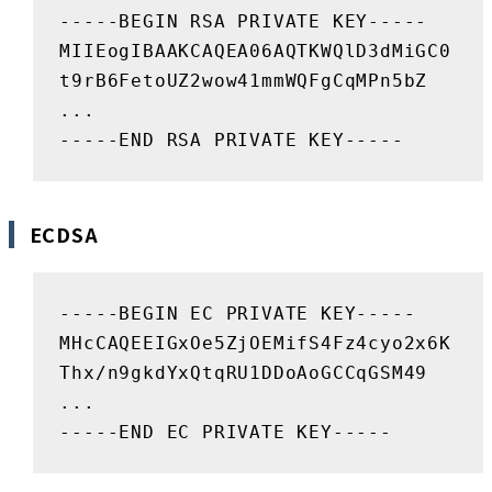
-----BEGIN RSA PRIVATE KEY-----

MIIEogIBAAKCAQEA06AQTKWQlD3dMiGC0
t9rB6FetoUZ2wow41mmWQFgCqMPn5bZ

...

-----END RSA PRIVATE KEY-----
ECDSA
-----BEGIN EC PRIVATE KEY-----

MHcCAQEEIGxOe5ZjOEMifS4Fz4cyo2x6K
Thx/n9gkdYxQtqRU1DDoAoGCCqGSM49

...

-----END EC PRIVATE KEY-----