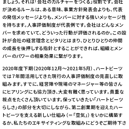
ましょう。それは「会社のカルチャーをつくる」役割です。会社
が決めるルールは、ある意味、事業方針発表会よりも、代表
の発信メッセージよりも、メンバーに対する強いメッセージ性
を持ちます。人事評価制度が代表例です。会社はどんなメン
バーを求めていて、どういった行動が評価されるのか。この設
計が会社の経営理念とピタリとはまり、ひとりひとりの仲間
の成長を後押しする指針とすることができれば、組織とメン
バーのパワーの相乗効果に繋がります。
2020年度下期（2020年12月～2021年5月）、ハートビーツ
では７年間活用してきた現行の人事評価制度の見直しに取
組みます。すでに、経営陣や現場のマネージャー等の皆さん
にヒアリングにも協力頂き、大変有難く思っています。貴重な
視点をたくさん頂いています。保っていきたい「ハートビーツ
らしさ」の部分を大切にしながら、第二創業期を迎えたハー
トビーツを支える新しい仕組み（＝「空気」）をいかに構築す
るか、私たちのエキサイティングな取組みにどうぞご期待下さ