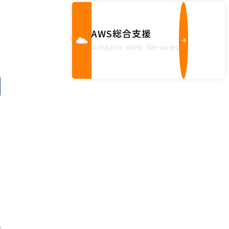
AWS総合支援
Amazon Web Services