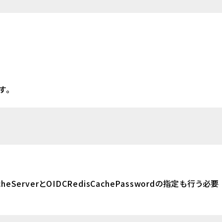
す。
eServerとOIDCRedisCachePasswordの指定も行う必要