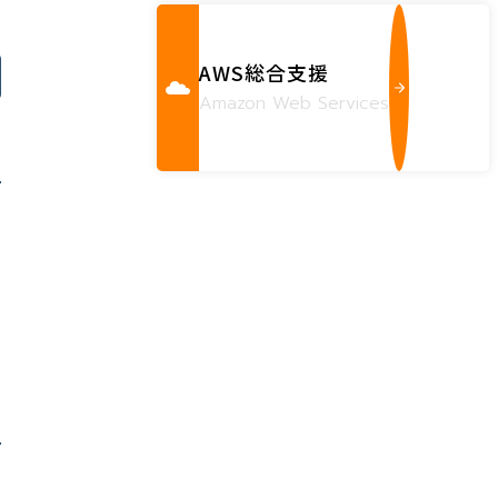
AWS総合支援
Amazon Web Services