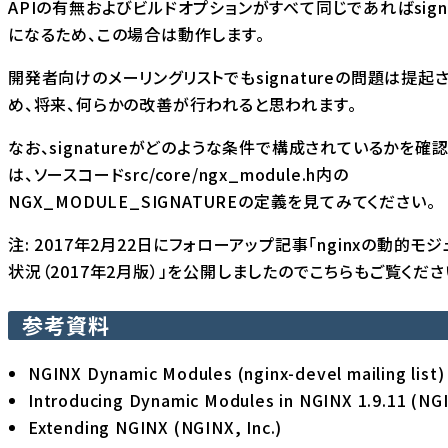
APIの有無およびビルドオプションがすべて同じであればsigna
になるため、この場合は動作します。
開発者向けのメーリングリスト
でもsignatureの問題は提
め、将来、何らかの改善が行われると思われます。
なお、signatureがどのような条件で構成されているかを確
は、ソースコードsrc/core/ngx_module.h内の
NGX_MODULE_SIGNATUREの定義を見てみてください。
注: 2017年2月22日にフォローアップ記事「
nginxの動的モ
状況（2017年2月版）
」を公開しましたのでこちらもご覧くださ
参考資料
NGINX Dynamic Modules
(nginx-devel mailing list)
Introducing Dynamic Modules in NGINX 1.9.11
(NGI
Extending NGINX
(NGINX, Inc.)