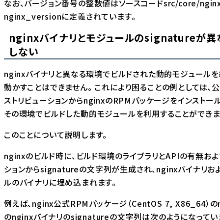
なお、バージョン番号の整数値はソースコードsrc/core/nginx
nginx_versionに定義されています。
nginxバイナリとモジュールのsignatureが
しない
nginxバイナリと異なる環境でビルドされた動的モジュール
動かすことはできません。 これにより困ることの例としては、
ストリビューションからnginxのRPMパッケージをインストー
その環境でビルドした動的モジュールを利用することができま
このことについて説明します。
nginxのビルド時に、ビルド環境のライブラリとAPIの有無お
ションからsignatureの文字列が生成され、nginxバイナリ
ルのバイナリに埋め込まれます。
例えば、nginx公式RPMパッケージ（CentOS 7, X86_64）のngi
のnginxバイナリのsignatureの文字列は次のようになってい