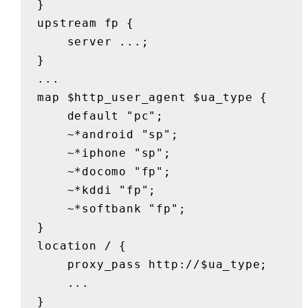
}

upstream fp {

    server ...;

}

...

map $http_user_agent $ua_type {

    default "pc";

    ~*android "sp";

    ~*iphone "sp";

    ~*docomo "fp";

    ~*kddi "fp";

    ~*softbank "fp";

}

location / {

    proxy_pass http://$ua_type;

    ...

}