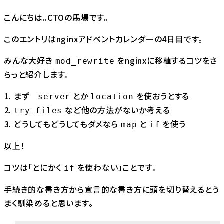
こんにちは。CTOの馬場です。
このエントリは
nginxアドベントカレンダー
の4日目です。
みんな大好き
をnginxに移植するコツをさ
mod_rewrite
らっと紹介します。
まず
とか
を使おうとする
server
location
など他の方法がないか考える
try_files
どうしてもどうしてもダメなら
と
を使う
map
if
以上！
コツは「とにかく
を使わない」ことです。
if
手続き的な書き方から宣言的な書き方に頭を切り替えるとう
まく馴染めると思います。