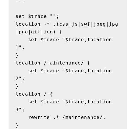
...

set $trace "";

location ~* .(css|js|swf|jpeg|jpg
|png|gif|ico) {

    set $trace "$trace,location
1";

}

location /maintenance/ {

    set $trace "$trace,location
2";

}

location / {

    set $trace "$trace,location
3";

    rewrite .* /maintenance/;

}