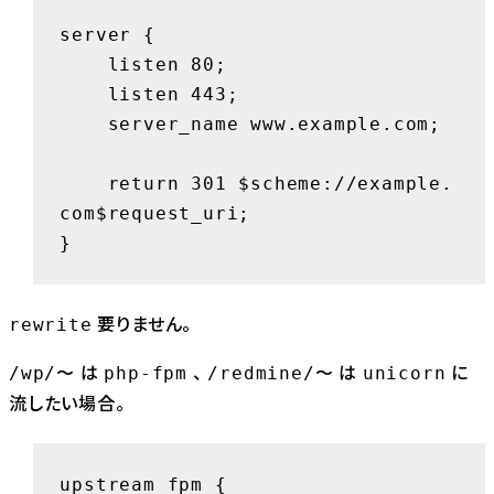
server {

    listen 80;

    listen 443;

    server_name www.example.com;

    return 301 $scheme://example.
com$request_uri;

}
要りません。
rewrite
は
、
は
に
/wp/〜
php-fpm
/redmine/〜
unicorn
流したい場合。
upstream fpm {
