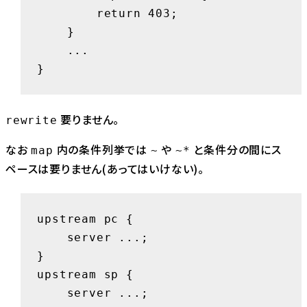
        return 403;

    }

    ...

}
要りません。
rewrite
なお
内の条件列挙では
や
と条件分の間にス
map
~
~*
ペースは要りません(あってはいけない)。
upstream pc {

    server ...;

}

upstream sp {

    server ...;
