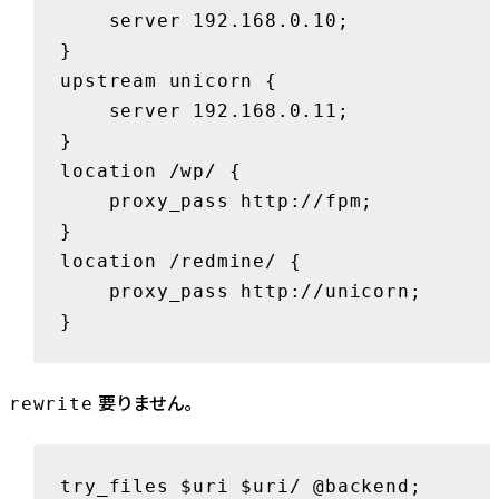
    server 192.168.0.10;

}

upstream unicorn {

    server 192.168.0.11;

}

location /wp/ {

    proxy_pass http://fpm;

}

location /redmine/ {

    proxy_pass http://unicorn;

}
要りません。
rewrite
try_files $uri $uri/ @backend;