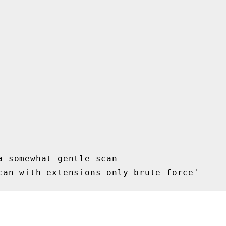
 somewhat gentle scan

can-with-extensions-only-brute-force'