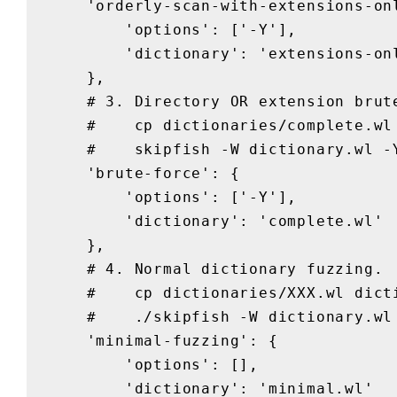
    'orderly-scan-with-extensions-only-brute-force': {

        'options': ['-Y'],

        'dictionary': 'extensions-only.wl'

    },

    # 3. Directory OR extension brute-force only.

    #    cp dictionaries/complete.wl dictionary.wl

    #    skipfish -W dictionary.wl -Y

    'brute-force': {

        'options': ['-Y'],

        'dictionary': 'complete.wl'

    },

    # 4. Normal dictionary fuzzing.

    #    cp dictionaries/XXX.wl dictionary.wl (minimal, medium, complete)

    #    ./skipfish -W dictionary.wl

    'minimal-fuzzing': {

        'options': [],

        'dictionary': 'minimal.wl'
