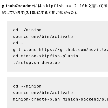
githubのreadmeには
と書いてあ
skipfish >= 2.10b
認しています(2.10bにすると動かなかった)。
cd ~/minion

source env/bin/activate

cd ~

git clone https://github.com/mozilla/
cd minion-skipfish-plugin

./setup.sh develop
cd ~/minion

source env/bin/activate

minion-create-plan minion-backend/pl