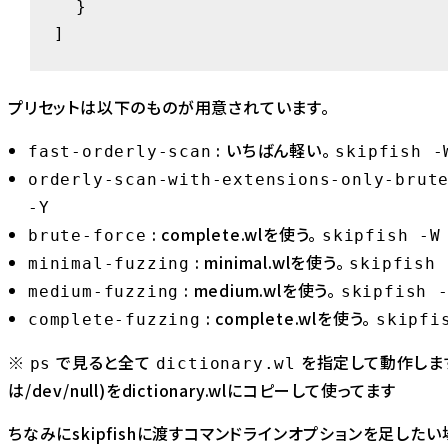
  }

]
プリセットは以下のものが用意されています。
: いちばん軽い。
fast-orderly-scan
skipfish -
orderly-scan-with-extensions-only-brut
-Y
: complete.wlを使う。
brute-force
skipfish -W
: minimal.wlを使う。
minimal-fuzzing
skipfish 
: medium.wlを使う。
medium-fuzzing
skipfish 
: complete.wlを使う。
complete-fuzzing
skipfi
※
で見ると全て
を指定して動作します
ps
dictionary.wl
は/dev/null)をdictionary.wlにコピーして使ってます
ちなみにskipfishに渡すコマンドラインオプションを足したい場合