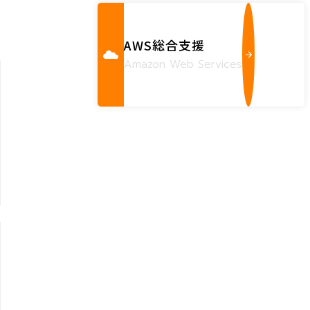
AWS総合支援
Amazon Web Services