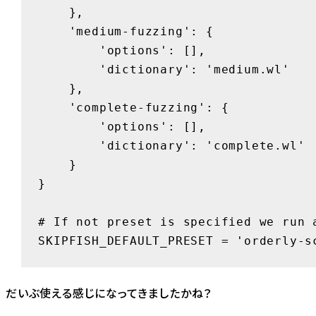
    },

    'medium-fuzzing': {

        'options': [],

        'dictionary': 'medium.wl'

    },

    'complete-fuzzing': {

        'options': [],

        'dictionary': 'complete.wl'

    }

}

# If not preset is specified we run a
SKIPFISH_DEFAULT_PRESET = 'orderly-s
だいぶ使える感じになってきましたかね？