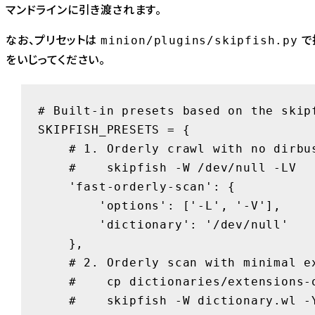
マンドラインに引き渡されます。
なお、プリセットは
で
minion/plugins/skipfish.py
をいじってください。
# Built-in presets based on the skipf
SKIPFISH_PRESETS = {

    # 1. Orderly crawl with no dirbuster-like brute-force at all

    #    skipfish -W /dev/null -LV

    'fast-orderly-scan': {

        'options': ['-L', '-V'],

        'dictionary': '/dev/null'

    },

    # 2. Orderly scan with minimal extension brute-force.

    #    cp dictionaries/extensions-only.wl dictionary.wl

    #    skipfish -W dictionary.wl -Y
