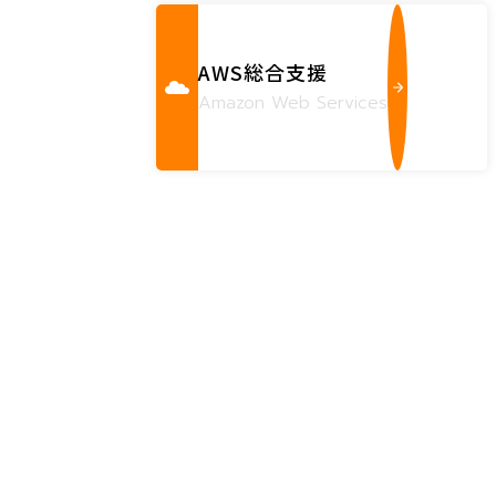
AWS総合支援
Amazon Web Services