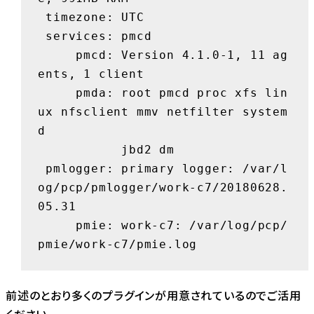
 timezone: UTC

 services: pmcd

     pmcd: Version 4.1.0-1, 11 ag
ents, 1 client

     pmda: root pmcd proc xfs lin
ux nfsclient mmv netfilter system
d

           jbd2 dm

 pmlogger: primary logger: /var/l
og/pcp/pmlogger/work-c7/20180628.
05.31

     pmie: work-c7: /var/log/pcp/
pmie/work-c7/pmie.log
前述のとおり多くのプラグインが用意されているのでご活用