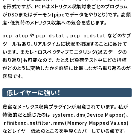
る形式ですが、 PCPはメトリクス収集対象ごとのプログラム
がDSOまたはデーモン(pipeでデータをやりとり)です。 高頻
度・低負荷のメトリクス収集への気合を感じます。
や
、
などのサブ
pcp-atop
pcp-dstat
pcp-pidstat
ツールもあり、リアルタイムに状況を把握することに長けて
います。 またレトロスペクティブモニタリング(過去データの
振り返り)も可能なので、 たとえば負荷テスト中にどの指標
がどのように変動したかを詳細に比較しながら振り返るのが
容易です。
低レイヤーに強い！
豊富なメトリクス収集プラグインが用意されています。 私が
特徴的だと感じたのは systemd、dm(Device Mapper)、
infiniband、netfilter、mmv(Memory Mapped Values)
などレイヤー低めのところを手厚くカバーしている点です。