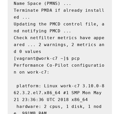
Name Space (PMNS) ...

Terminate PMDA if already install
ed ...

Updating the PMCD control file, a
nd notifying PMCD ...

Check netfilter metrics have appe
ared ... 2 warnings, 2 metrics an
d 0 values

[vagrant@work-c7 ~]$ pcp

Performance Co-Pilot configuratio
n on work-c7:

 platform: Linux work-c7 3.10.0-8
62.3.2.el7.x86_64 #1 SMP Mon May 
21 23:36:36 UTC 2018 x86_64

 hardware: 2 cpus, 1 disk, 1 nod
e, 991MB RAM
