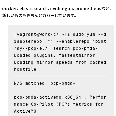
docker、elasticsearch、nvidia-gpu、prometheusなど、
新しいものもきちんとカバーしています。
[vagrant@work-c7 ~]$ sudo yum --d
isablerepo='*' --enablerepo='bint
ray--pcp-el7' search pcp-pmda-

Loaded plugins: fastestmirror

Loading mirror speeds from cached 
hostfile

================================= 
N/S matched: pcp-pmda- ==========
=======================

pcp-pmda-activemq.x86_64 : Perfor
mance Co-Pilot (PCP) metrics for 
ActiveMQ
